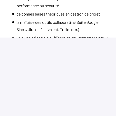
performance ou sécurité.
de bonnes bases théoriques en gestion de projet
la maîtrise des outils collaboratifs (Suite Google,
Slack, Jira ou équivalent, Trello, etc.)
un niveau d'anglais suffisant en environnement pro :)
Postuler
ou
Postuler avec Indeed