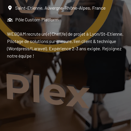
Saint-Etienne
,
Auvergne-Rhône-Alpes
,
France
Pôle Custom Platform
WEBQAM recrute un(e) Chef(fe) de projet à Lyon/St-Etienne.
Pilotage de solutions sur-mesure, lien client & technique
(Wordpress/Laravel). Expérience 2-3 ans exigée. Rejoignez
notre équipe !