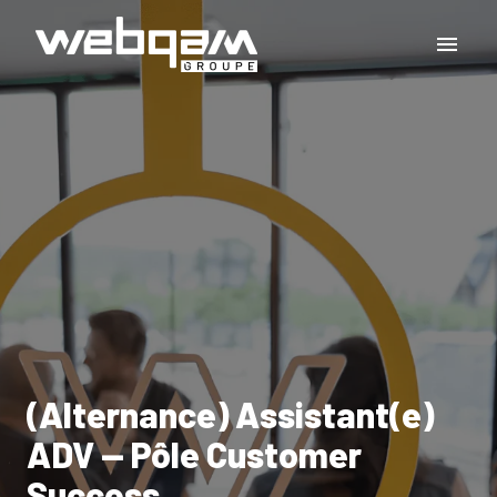
Aller
au
Page d'accueil
contenu
(Alternance) Assistant(e)
ADV — Pôle Customer
Success